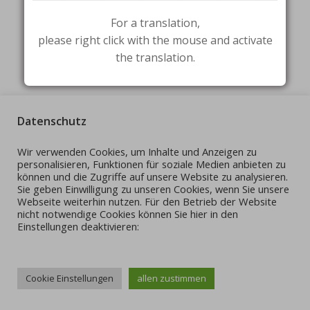
For a translation,
please right click with the mouse and activate
the translation.
Datenschutz
Wir verwenden Cookies, um Inhalte und Anzeigen zu
personalisieren, Funktionen für soziale Medien anbieten zu
können und die Zugriffe auf unsere Website zu analysieren.
Sie geben Einwilligung zu unseren Cookies, wenn Sie unsere
Webseite weiterhin nutzen. Für den Betrieb der Website
nicht notwendige Cookies können Sie hier in den
Einstellungen deaktivieren:
Cookie Einstellungen
allen zustimmen