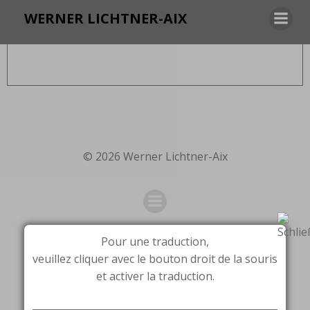
Zum
WERNER LICHTNER-AIX
Inhalt
springen
© 2026 Werner Lichtner-Aix
Pour une traduction,
veuillez cliquer avec le bouton droit de la souris
et activer la traduction.
_______________________________________________________